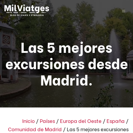
Las 5 mejores
excursiones desde
Madrid.
Inicio
/
Países
/
Europa del Oeste
/
España
/
Comunidad de Madrid
/
Las 5 mejores excursiones