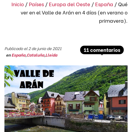
Inicio
/
Países
/
Europa del Oeste
/
España
/
Qué
ver en el Valle de Arán en 4 días (en verano o
primavera).
Publicado el 2 de junio de 2021
11 comentarios
en
España
,
Cataluña
,
Lleida