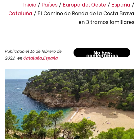
Inicio
/
Países
/
Europa del Oeste
/
España
/
Cataluña
/
El Camino de Ronda de la Costa Brava
en 3 tramos familiares
Publicado el 16 de febrero de
No hay
comentarios
2022
en
Cataluña
,
España