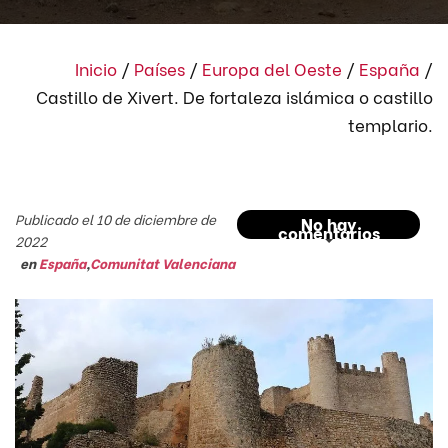
Inicio
/
Países
/
Europa del Oeste
/
España
/
Castillo de Xivert. De fortaleza islámica o castillo
templario.
Publicado el 10 de diciembre de
No hay
comentarios
2022
en
España
,
Comunitat Valenciana