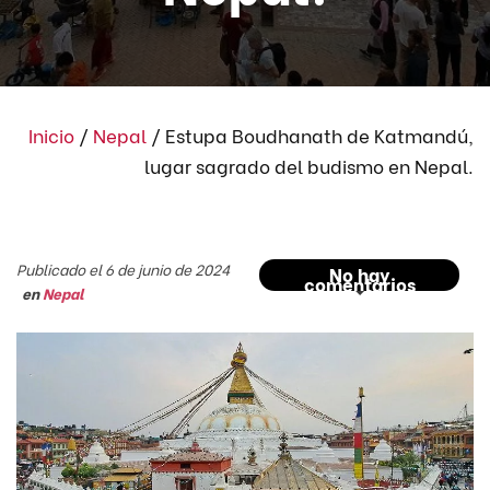
Inicio
/
Nepal
/
Estupa Boudhanath de Katmandú,
lugar sagrado del budismo en Nepal.
Publicado el 6 de junio de 2024
No hay
comentarios
en
Nepal