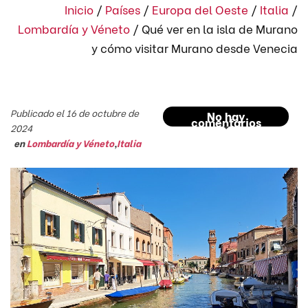
Inicio
/
Países
/
Europa del Oeste
/
Italia
/
Lombardía y Véneto
/
Qué ver en la isla de Murano
y cómo visitar Murano desde Venecia
Publicado el 16 de octubre de
No hay
comentarios
2024
en
Lombardía y Véneto
,
Italia