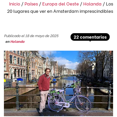
Inicio
/
Países
/
Europa del Oeste
/
Holanda
/
Los
20 lugares que ver en Amsterdam imprescindibles
Publicado el 18 de mayo de 2025
22 comentarios
en
Holanda