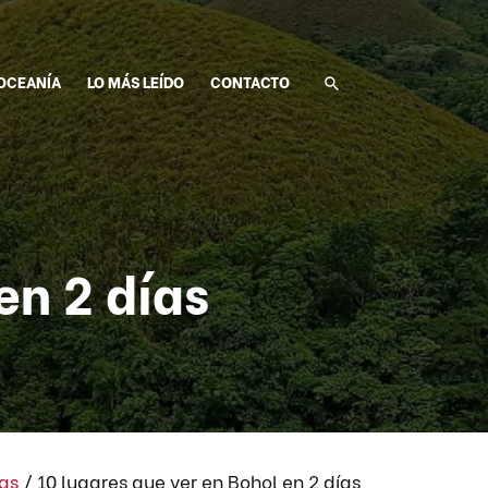
OCEANÍA
LO MÁS LEÍDO
CONTACTO
en 2 días
nas
/
10 lugares que ver en Bohol en 2 días