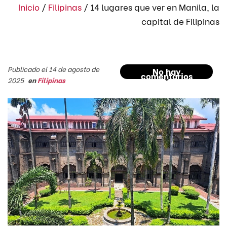
Inicio
/
Filipinas
/
14 lugares que ver en Manila, la
capital de Filipinas
Publicado el 14 de agosto de
No hay
comentarios
2025
en
Filipinas