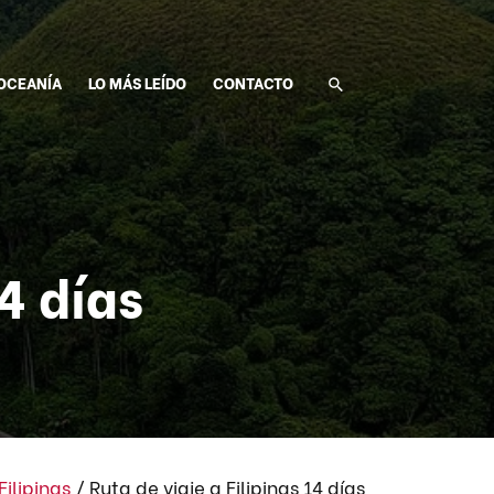
OCEANÍA
LO MÁS LEÍDO
CONTACTO
14 días
Filipinas
/
Ruta de viaje a Filipinas 14 días