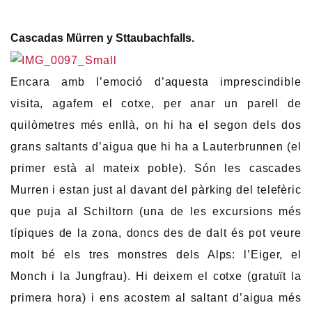
Cascadas Mürren y Sttaubachfalls.
Encara amb l’emoció d’aquesta imprescindible
visita, agafem el cotxe, per anar un parell de
quilòmetres més enllà, on hi ha el segon dels dos
grans saltants d’aigua que hi ha a Lauterbrunnen (el
primer està al mateix poble). Són les cascades
Murren i estan just al davant del pàrking del telefèric
que puja al Schiltorn (una de les excursions més
típiques de la zona, doncs des de dalt és pot veure
molt bé els tres monstres dels Alps: l’Eiger, el
Monch i la Jungfrau). Hi deixem el cotxe (gratuït la
primera hora) i ens acostem al saltant d’aigua més