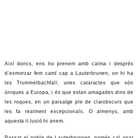
Així doncs, ens ho prenem amb calma i després
d’esmorzar fem camí cap a Lauterbrunen, on hi ha
les Trummelbachfall, unes cataractes que són
úniques a Europa, i és que estan amagades dins de
les roques, en un paisatge ple de clarobscurs que
les fa realment excepcionals. O almenys, amb
aquesta il.lusió hi anem.
Passat el poble de Lauterbrunnen, només cal anar