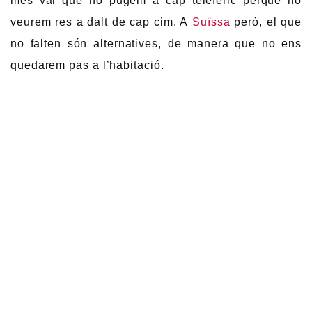
més val que no pugem a cap telefèric perquè no
veurem res a dalt de cap cim. A
Suïssa
però, el que
no falten són alternatives, de manera que no ens
quedarem pas a l’habitació.