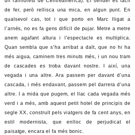
un rainforest de Centreamèrica). El sender és fàcil
de fer, però rellisca una mica, en algun punt. En
qualsevol cas, tot i que porto en Marc lligat a
l’arnés, no es fa gens difícil de pujar. Metre a metre
anem agafant altura i l’espectacle es multiplica.
Quan sembla que s’ha arribat a dalt, que no hi ha
més aigua, caminem tres minuts més, i un nou tram
de cascades es troba davant nostre. I així, una
vegada i una altre. Ara passem per davant d’una
cascada, i més endavant, passem pel darrera d’una
altre. I a mida que pugem, el llac cada vegada més
verd i a més, amb aquest petit hotel de principis de
segle XX, construït pels viatgers de fa cent anys, en
estil modernista, que enlloc de perjudicat el
paisatge, encara el fa més bonic.