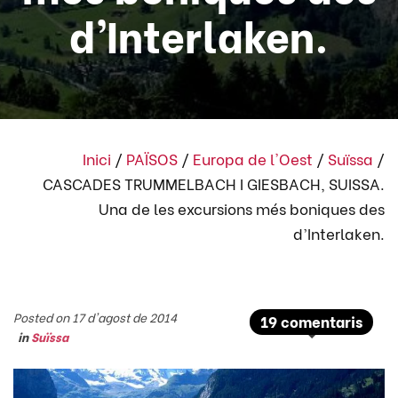
d’Interlaken.
Inici
/
PAÏSOS
/
Europa de l'Oest
/
Suïssa
/
CASCADES TRUMMELBACH I GIESBACH, SUISSA.
Una de les excursions més boniques des
d’Interlaken.
Posted on 17 d'agost de 2014
19 comentaris
in
Suïssa