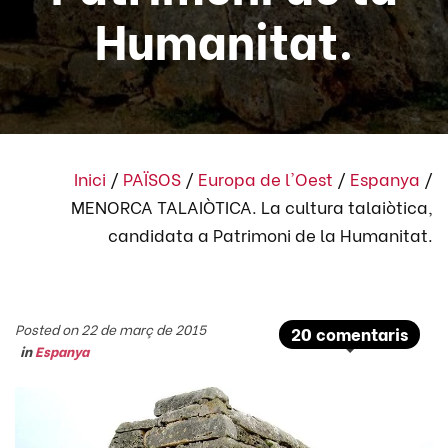
Humanitat.
Inici
/
PAÏSOS
/
Europa de l'Oest
/
Espanya
/
MENORCA TALAIÒTICA. La cultura talaiòtica,
candidata a Patrimoni de la Humanitat.
Posted on 22 de març de 2015
20 comentaris
in
Espanya