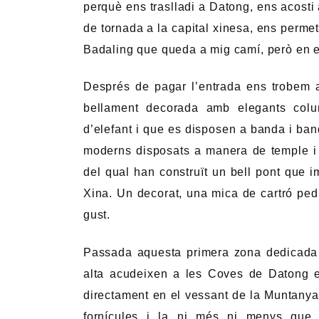
perquè ens traslladi a Datong, ens acosti
de tornada a la capital xinesa, ens permeti
Badaling que queda a mig camí, però en el
Després de pagar l’entrada ens trobem
bellament decorada amb elegants col
d’elefant i que es disposen a banda i ba
moderns disposats a manera de temple i fi
del qual han construït un bell pont que im
Xina. Un decorat, una mica de cartró pedr
gust.
Passada aquesta primera zona dedicada a
alta acudeixen a les Coves de Datong e
directament en el vessant de la Muntany
fornícules i la ni més ni menys que 