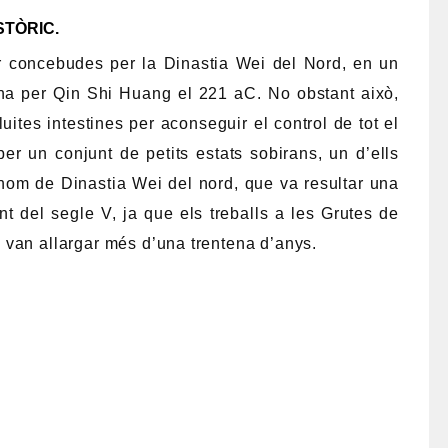
STÒRIC.
concebudes per la Dinastia Wei del Nord, en un
ina per Qin Shi Huang el 221 aC. No obstant això,
ites intestines per aconseguir el control de tot el
 per un conjunt de petits estats sobirans, un d’ells
 nom de Dinastia Wei del nord, que va resultar una
t del segle V, ja que els treballs a les Grutes de
 van allargar més d’una trentena d’anys.