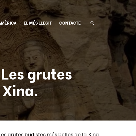
AMÈRICA
EL MÉS LLEGIT
CONTACTE
es grutes
 Xina.
grutes budistes més belles de la Xina.