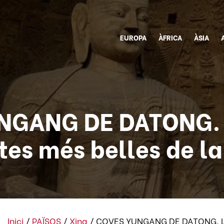
EUROPA
ÀFRICA
ÀSIA
NGANG DE DATONG. L
tes més belles de la
Inici
/
PAÏSOS
/
Xina
/
COVES YUNGANG DE DATONG. Les 