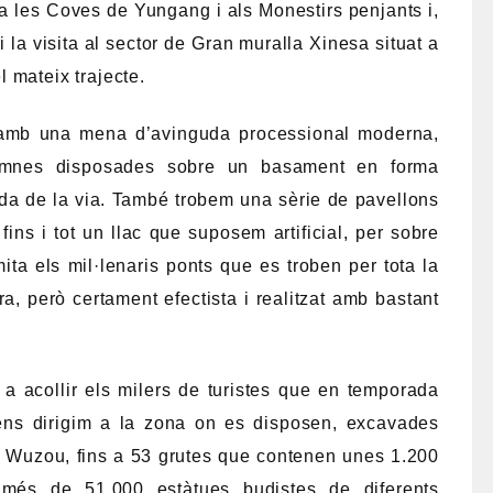
 a les Coves de Yungang i als Monestirs penjants i,
 la visita al sector de Gran muralla Xinesa situat a
 mateix trajecte.
 amb una mena d’avinguda processional moderna,
umnes disposades sobre un basament en forma
nda de la via. També trobem una sèrie de pavellons
ns i tot un llac que suposem artificial, per sobre
ita els mil·lenaris ponts que es troben per tota la
a, però certament efectista i realitzat amb bastant
 acollir els milers de turistes que en temporada
ns dirigim a la zona on es disposen, excavades
a Wuzou, fins a 53 grutes que contenen unes 1.200
més de 51.000 estàtues budistes de diferents