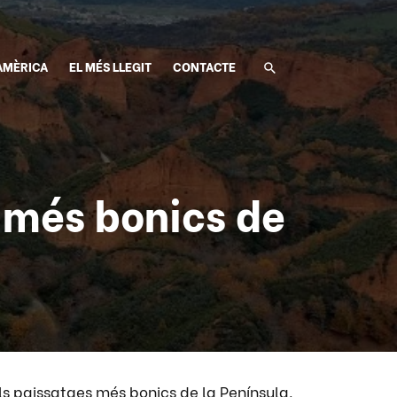
AMÈRICA
EL MÉS LLEGIT
CONTACTE
 més bonics de
 paissatges més bonics de la Península.