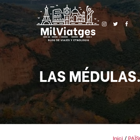
LAS MÉDULAS. 
Inici
/
PAÏ