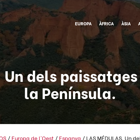
EUROPA
ÀFRICA
ÀSIA
Un dels paissatges
la Península.
SOS
/
Europa de l'Oest
/
Espanya
/
LAS MÉDULAS. Un dels