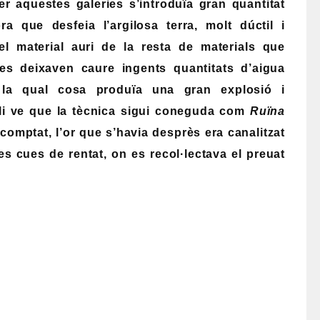
er aquestes galeries s’introduïa gran quantitat
a que desfeia l’argilosa terra, molt dúctil i
el material auri de la resta de materials que
es deixaven caure ingents quantitats d’aigua
la qual cosa produïa una gran explosió i
 li ve que la tècnica sigui coneguda com
Ruïna
escomptat, l’or que s’havia desprès era canalitzat
les cues de rentat, on es recol·lectava el preuat