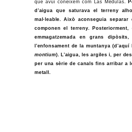
que avui coneixem com Las Médulas.
P
d’aigua que saturava el terreny alhor
mal·leable. Això aconseguia separar 
componen el terreny. Posteriorment, 
emmagatzemada en grans dipòsits, 
l’enfonsament de la muntanya (d’aquí
montium
). L’aigua, les argiles i, per d
per una sèrie de canals fins arribar a 
metall.