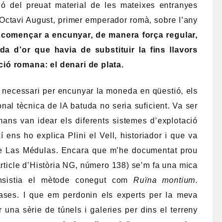
ió del preuat material de les mateixes entranyes
’Octavi August, primer emperador romà, sobre l’any
 començar a encunyar, de manera força regular,
da d’or que havia de substituir la fins llavors
ió romana: el denari de plata.
r necessari per encunyar la moneda en qüestió, els
al tècnica de lA batuda no seria suficient. Va ser
ans van idear els diferents sistemes d’explotació
 ens ho explica Plini el Vell, historiador i que va
 de Las Médulas. Encara que m’he documentat prou
 article d’Història NG, número 138) se’m fa una mica
onsistia el mètode conegut com
Ruïna montium
.
frases. I que em perdonin els experts per la meva
 una sèrie de túnels i galeries per dins el terreny