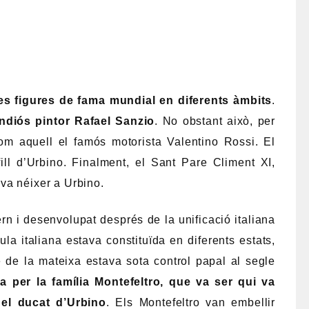
ses figures de fama mundial en diferents àmbits
.
andiós pintor Rafael Sanzio
. No obstant això, per
om aquell el famós motorista Valentino Rossi. El
ll d’Urbino. Finalment, el Sant Pare Climent XI,
va néixer a Urbino.
rn i desenvolupat després de la unificació italiana
ula italiana estava constituïda en diferents estats,
re de la mateixa estava sota control papal al segle
 per la família Montefeltro, que va ser qui va
 el ducat d’Urbino
. Els Montefeltro van embellir