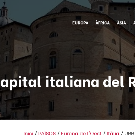
EUROPA
ÀFRICA
ÀSIA
apital italiana del
Inici
/
PAÏSOS
/
Europa de l'Oest
/
Itàlia
/
URBI