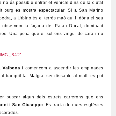
 no és possible entrar el vehicle dins de la ciutat
tit burg es mostra espectacular. Si a San Marino
pedra, a Urbino és el terrós maó qui li dóna el seu
 ja observem la façana del Palau Ducal, dominant
nes. Una pena que el sol ens vingui de cara i no
a Valbona
i comencem a ascendir les empinades
t tranquil·la. Malgrat ser dissabte al matí, es pot
.
r buscar algun dels estrets carrerons que ens
anni i San Giuseppe
. Es tracta de dues esglésies
decorades.