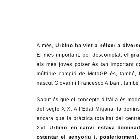
A més,
Urbino ha vist a néixer a diver
El més important, per descomptat,
el gr
als més joves potser és tan important c
múltiple campió de MotoGP és, també, fi
nascut Giovanni Francesco Albani, també 
Sabut és que el concepte d’Itàlia és mode
del segle XIX. A l’Edat Mitjana, la peníns
encara que la pràctica totalitat del cent
XVI.
Urbino, en canvi, estava dominada
ostentar el senyoriu i, posteriorment,