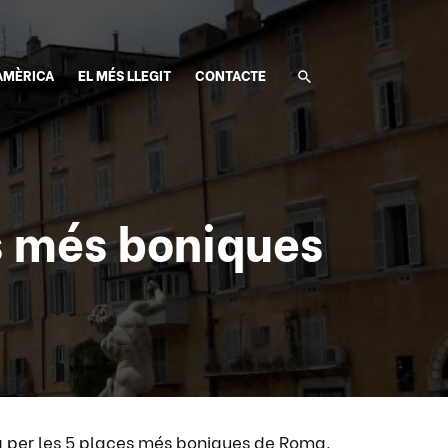
AMÈRICA
EL MÉS LLEGIT
CONTACTE
s més boniques
 per les 5 places més boniques de Roma.