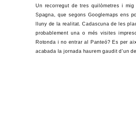
Un recorregut de tres quilòmetres i mi
Spagna, que segons Googlemaps ens port
lluny de la realitat. Cadascuna de les pl
probablement una o més visites impresc
Rotonda i no entrar al Panteó? Es per això
acabada la jornada haurem gaudit d’un del