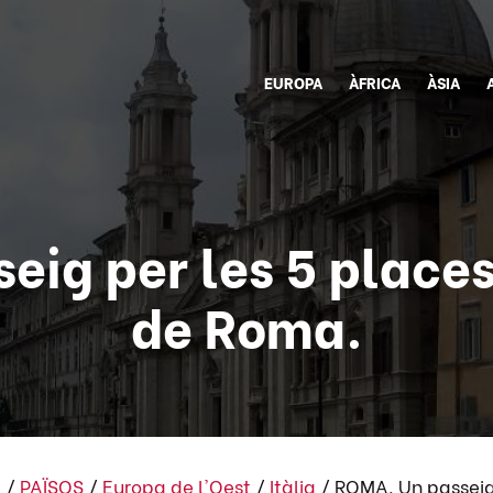
EUROPA
ÀFRICA
ÀSIA
eig per les 5 place
de Roma.
i
/
PAÏSOS
/
Europa de l'Oest
/
Itàlia
/
ROMA. Un passeig