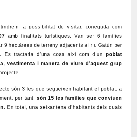
tindrem la possibilitat de visitar, coneguda com
07
amb finalitats turístiques. Van ser 6 famílies
 9 hectàrees de terreny adjacents al riu Gatún per
ic. Es tractaria d’una cosa així com d’un
poblat
ia, vestimenta i manera de viure d’aquest grup
projecte.
ecte són 3 les que segueixen habitant el poblat, a
lment, per tant,
són 15 les famílies que conviuen
ún
. En total, una seixantena d’habitants dels quals