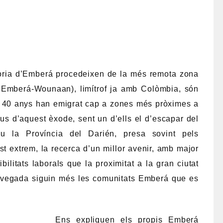
oria d’Emberá procedeixen de la més remota zona
Emberá-Wounaan), limítrof ja amb Colòmbia, són
ms 40 anys han emigrat cap a zones més pròximes a
us d’aquest èxode, sent un d’ells el d’escapar del
u la Província del Darién, presa sovint pels
t extrem, la recerca d’un millor avenir, amb major
ibilitats laborals que la proximitat a la gran ciutat
da vegada siguin més les comunitats Emberá que es
Ens expliquen els propis Emberá