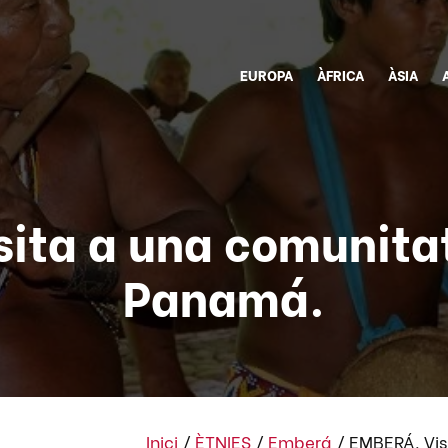
EUROPA
ÀFRICA
ÀSIA
sita a una comunita
Panamá.
Inici
/
ÈTNIES
/
Emberá
/
EMBERÁ. Vis