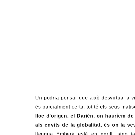
Un podria pensar que això desvirtua la visi
és parcialment certa, tot té els seus ma
lloc d’origen, el Darién, on hauríem 
als envits de la globalitat, és on la s
llengua Emberá està en perill, sinó t