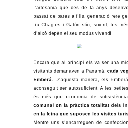
l’artesania que des de fa anys desenvo
passat de pares a fills, generació rere g
riu Chagres i Gatún són, sovint, les mé
d’això depèn el seu modus vivendi.
Encara que al principi els va ser una mica 
visitants demanaven a Panamà,
cada veg
Emberá
. D’aquesta manera, els Ember
aconseguit ser autosuficient. A les petit
és més que economia de subsistènci
comunal on la pràctica totalitat dels 
en la feina que suposen les visites turí
Mentre uns s’encarreguen de confeccion