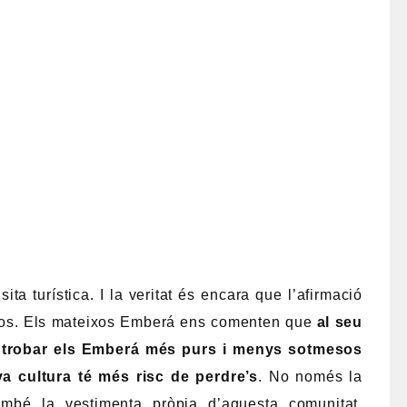
ta turística. I la veritat és encara que l’afirmació
tisos. Els mateixos Emberá ens comenten que
al seu
de trobar els Emberá més purs i menys sotmesos
eva cultura té més risc de perdre’s
. No només la
ambé la vestimenta pròpia d’aquesta comunitat,