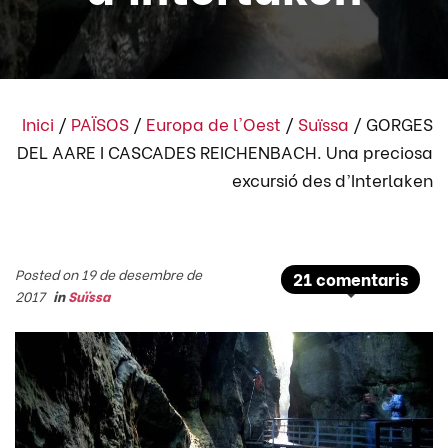
Inici
/
PAÏSOS
/
Europa de l'Oest
/
Suïssa
/
GORGES
DEL AARE I CASCADES REICHENBACH. Una preciosa
excursió des d’Interlaken
Posted on 19 de desembre de
21 comentaris
2017
in
Suïssa