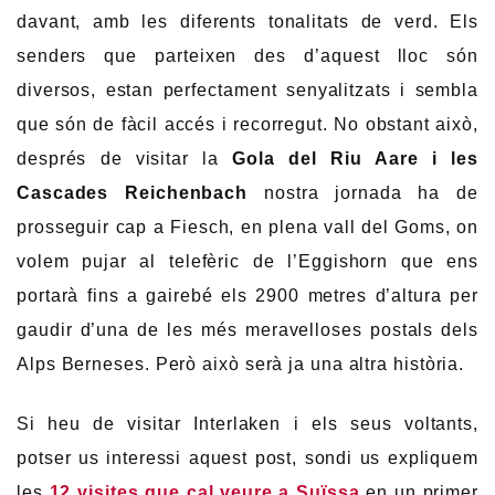
davant, amb les diferents tonalitats de verd. Els
senders que parteixen des d’aquest lloc són
diversos, estan perfectament senyalitzats i sembla
que són de fàcil accés i recorregut. No obstant això,
després de visitar la
Gola del Riu Aare i les
Cascades Reichenbach
nostra jornada ha de
prosseguir cap a Fiesch, en plena vall del Goms, on
volem pujar al telefèric de l’Eggishorn que ens
portarà fins a gairebé els 2900 metres d’altura per
gaudir d’una de les més meravelloses postals dels
Alps Berneses. Però això serà ja una altra història.
Si heu de visitar Interlaken i els seus voltants,
potser us interessi aquest post, sondi us expliquem
les
12 visites que cal veure a Suïssa
en un primer