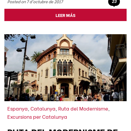
23
Posted on 7 d'octubre de 2017
LEER MÁS
Espanya
,
Catalunya
,
Ruta del Modernisme
,
Excursions per Catalunya