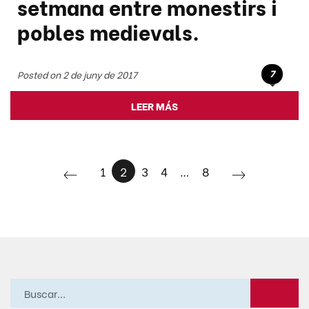
setmana entre monestirs i
pobles medievals.
7
Posted on 2 de juny de 2017
LEER MÁS
1
2
3
4
…
8