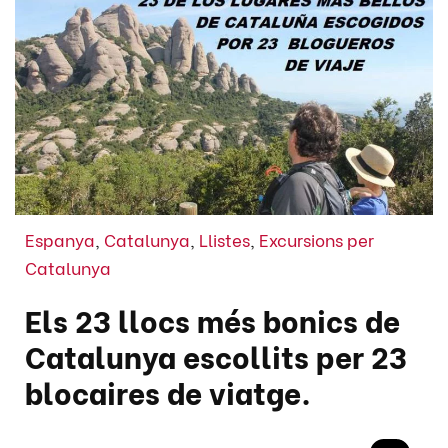
Espanya
,
Catalunya
,
Llistes
,
Excursions per
Catalunya
Els 23 llocs més bonics de
Catalunya escollits per 23
blocaires de viatge.