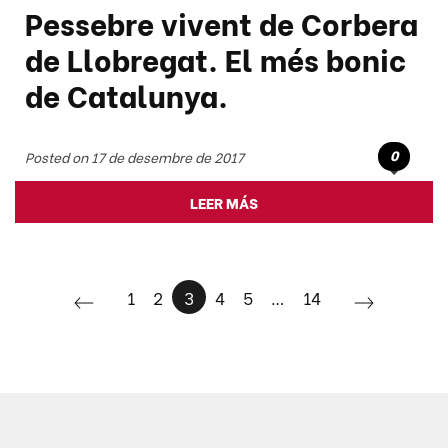
Pessebre vivent de Corbera
de Llobregat. El més bonic
de Catalunya.
0
Posted on 17 de desembre de 2017
LEER MÁS
1
2
3
4
5
…
14