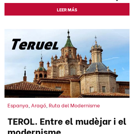
LEER MÁS
Espanya
,
Aragó
,
Ruta del Modernisme
TEROL. Entre el mudèjar i el
modernisme.