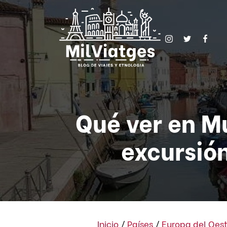
Qué ver en M
excursió
Inicio
/
Países
/
Europa del Oes