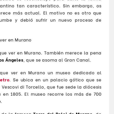
zantino tan característico. Sin embargo, os
arece más actual. El motivo no es otro que
umbe y debió sufrir un nuevo proceso de
y que ver en Murano. También merece la pena
os Ángeles
, que se asoma al Gran Canal.
s que ver en Murano un museo dedicado al
etro
. Se ubica en un palacio gótico que se
Vescovi di Torcello, que fue sede la diócesis
a en 1805. El museo recorre los más de 700
o.
r de la famosa
Torre del Reloj de Murano
, de