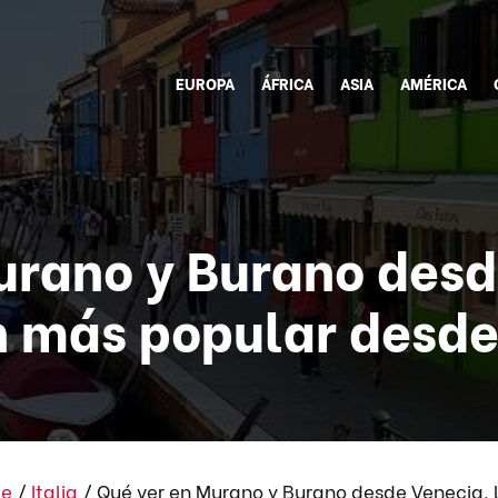
EUROPA
ÁFRICA
ASIA
AMÉRICA
urano y Burano desd
n más popular desde
te
/
Italia
/
Qué ver en Murano y Burano desde Venecia. 