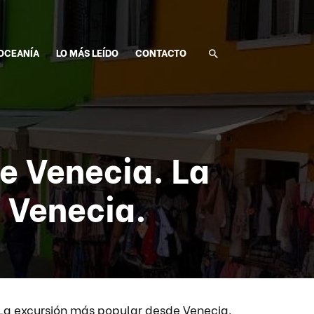
OCEANÍA
LO MÁS LEÍDO
CONTACTO
e Venecia. La
 Venecia.
La excursión más popular desde Venecia.