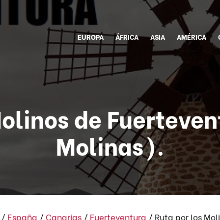
EUROPA
ÁFRICA
ASIA
AMÉRICA
olinos de Fuerteven
Molinas).
/
España
/
Canarias
/
Fuerteventura
/
Ruta por los Mol