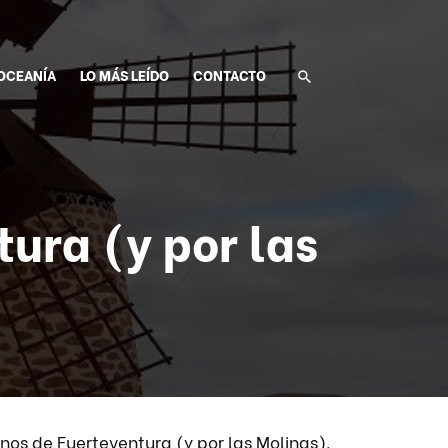
OCEANÍA
LO MÁS LEÍDO
CONTACTO
tura (y por las
inos de Fuerteventura (y por las Molinas).