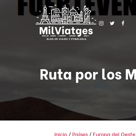
Ruta por los M
Inicio
/
Países
/
Europa del Oeste