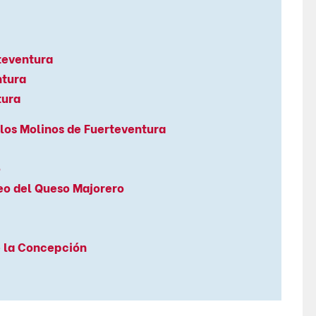
rteventura
ntura
tura
 los Molinos de Fuerteventura
o
eo del Queso Majorero
e la Concepción