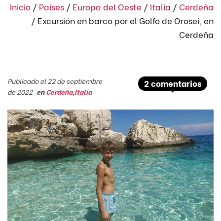
Inicio
/
Países
/
Europa del Oeste
/
Italia
/
Cerdeña
/
Excursión en barco por el Golfo de Orosei, en
Cerdeña
Publicado el 22 de septiembre
2 comentarios
de 2022
en
Cerdeña
,
Italia