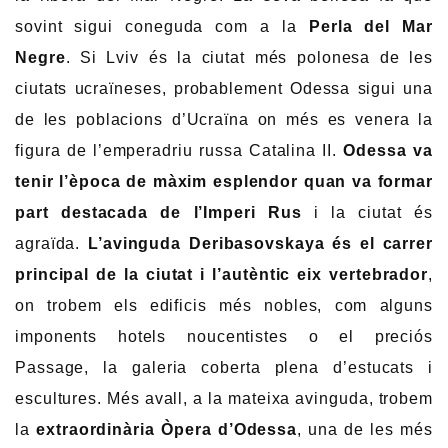
sovint sigui coneguda com a la
Perla del Mar
Negre
. Si Lviv és la ciutat més polonesa de les
ciutats ucraïneses, probablement Odessa sigui una
de les poblacions d’Ucraïna on més es venera la
figura de l’emperadriu russa Catalina II.
Odessa va
tenir l’època de màxim esplendor quan va formar
part destacada de l’Imperi Rus
i la ciutat és
agraïda.
L’avinguda
Deribasovskaya
és el carrer
principal de la ciutat i l’autèntic eix vertebrador
,
on trobem els edificis més nobles, com alguns
imponents hotels noucentistes o el preciós
Passage, la galeria coberta plena d’estucats i
escultures. Més avall, a la mateixa avinguda, trobem
la
extraordinària Òpera d’Odessa
, una de les més