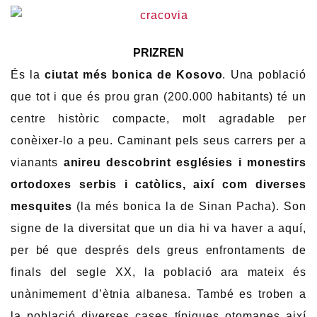
PRIZREN
És la
ciutat més bonica de Kosovo
. Una població
que tot i que és prou gran (200.000 habitants) té un
centre històric compacte, molt agradable per
conèixer-lo a peu. Caminant pels seus carrers per a
vianants
anireu descobrint esglésies i monestirs
ortodoxes serbis i catòlics, així com diverses
mesquites
(la més bonica la de Sinan Pacha). Son
signe de la diversitat que un dia hi va haver a aquí,
per bé que després dels greus enfrontaments de
finals del segle XX, la població ara mateix és
unànimement d’ètnia albanesa. També es troben a
la població diverses cases típiques otomanes així