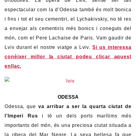
ortodoxes. La òpera de Lviv, sense ser tan
espectacular com la d’Odessa també és molt bonica
i fins i tot el seu cementiri, el Lychakivskiy, no té res
a envejar als cementiris més bonics i coneguts del
món, com el Pere Lachaise de Paris. Vam gaudir de
Lviv durant el nostre viatge a Lviv.
Si us interessa
conèixer millor la ciutat podeu clicar aquest
enllaç.
ODESSA
Odessa, que
va arribar a ser la quarta ciutat de
l’Imperi Rus
i té un dels ports marítims més
importants del món, és una preciosa ciutat situada a
la ribera del Mar Negre. La seva bellesa fa que