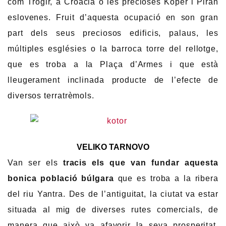
com Trogir, a Croàcia o les precioses Koper i Piran
eslovenes. Fruit d’aquesta ocupació en son gran
part dels seus preciosos edificis, palaus, les
múltiples esglésies o la barroca torre del rellotge,
que es troba a la Plaça d’Armes i que està
lleugerament inclinada producte de l’efecte de
diversos terratrèmols.
VELIKO TARNOVO
Van ser els
tracis els que van fundar aquesta
bonica població búlgara
que es troba a la ribera
del riu Yantra. Des de l’antiguitat, la ciutat va estar
situada al mig de diverses rutes comercials, de
manera que això va afavorir la seva prosperitat,