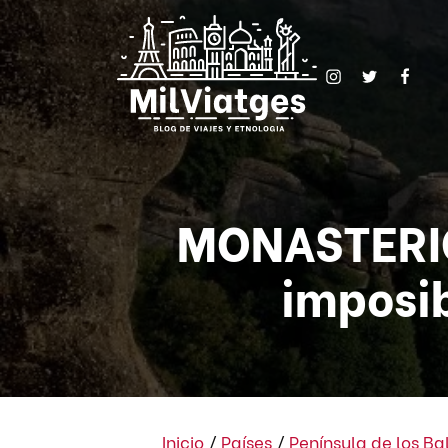
MONASTERIO
imposib
Inicio
/
Países
/
Península de los B