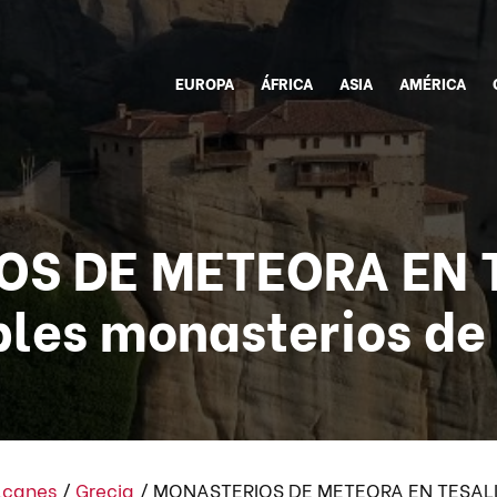
EUROPA
ÁFRICA
ASIA
AMÉRICA
S DE METEORA EN T
les monasterios de
alcanes
/
Grecia
/
MONASTERIOS DE METEORA EN TESALIA.