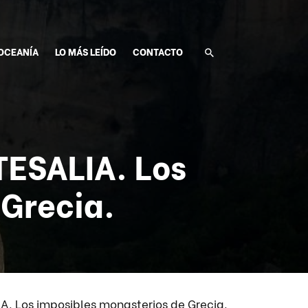
OCEANÍA
LO MÁS LEÍDO
CONTACTO
ESALIA. Los
 Grecia.
 Los imposibles monasterios de Grecia.