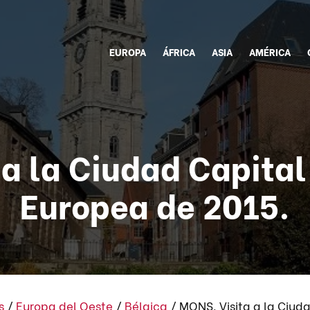
EUROPA
ÁFRICA
ASIA
AMÉRICA
a la Ciudad Capital
Europea de 2015.
s
/
Europa del Oeste
/
Bélgica
/
MONS. Visita a la Ciud