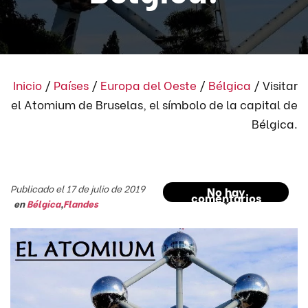
Inicio
/
Países
/
Europa del Oeste
/
Bélgica
/
Visitar
el Atomium de Bruselas, el símbolo de la capital de
Bélgica.
Publicado el 17 de julio de 2019
No hay
comentarios
en
Bélgica
,
Flandes