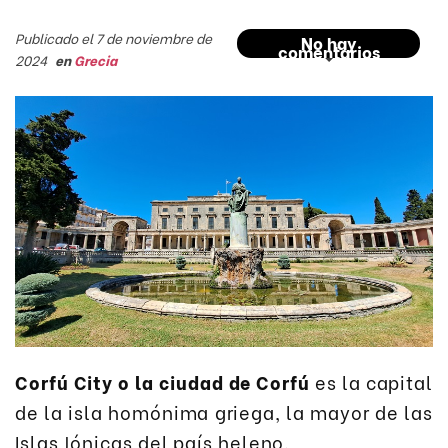
Publicado el 7 de noviembre de
No hay
comentarios
2024
en
Grecia
Corfú City o la ciudad de Corfú
es la capital
de la isla homónima griega, la mayor de las
Islas Jónicas del país heleno.