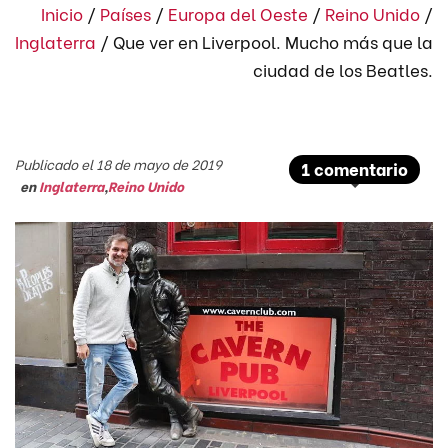
Inicio
/
Países
/
Europa del Oeste
/
Reino Unido
/
Inglaterra
/
Que ver en Liverpool. Mucho más que la
ciudad de los Beatles.
Publicado el 18 de mayo de 2019
1 comentario
en
Inglaterra
,
Reino Unido