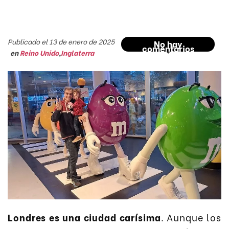
Publicado el 13 de enero de 2025
No hay
comentarios
en
Reino Unido
,
Inglaterra
Londres es una ciudad carísima
. Aunque los