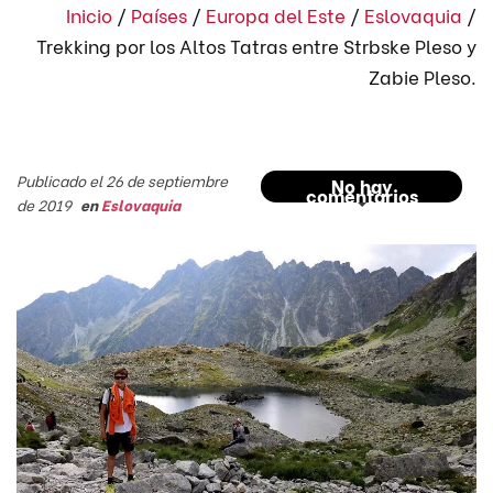
Inicio
/
Países
/
Europa del Este
/
Eslovaquia
/
Trekking por los Altos Tatras entre Strbske Pleso y
Zabie Pleso.
Publicado el 26 de septiembre
No hay
comentarios
de 2019
en
Eslovaquia