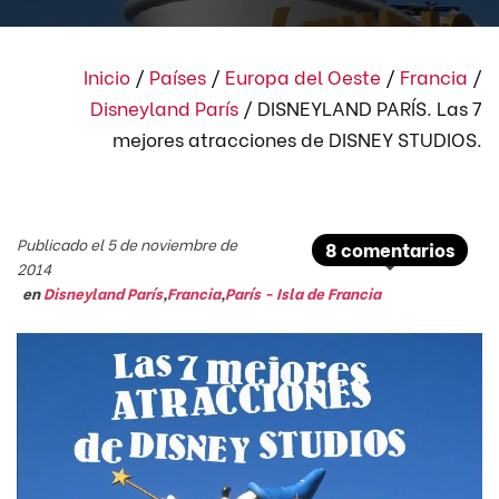
Inicio
/
Países
/
Europa del Oeste
/
Francia
/
Disneyland París
/
DISNEYLAND PARÍS. Las 7
mejores atracciones de DISNEY STUDIOS.
Publicado el 5 de noviembre de
8 comentarios
2014
en
Disneyland París
,
Francia
,
París - Isla de Francia