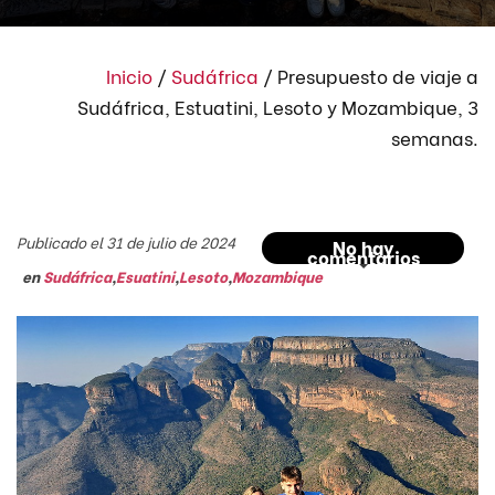
Inicio
/
Sudáfrica
/
Presupuesto de viaje a
Sudáfrica, Estuatini, Lesoto y Mozambique, 3
semanas.
Publicado el 31 de julio de 2024
No hay
comentarios
en
Sudáfrica
,
Esuatini
,
Lesoto
,
Mozambique