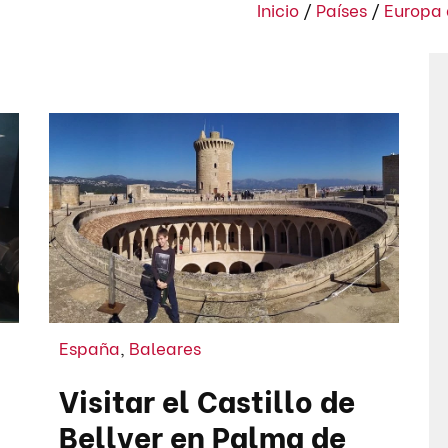
Inicio
/
Países
/
Europa 
España
,
Baleares
Visitar el Castillo de
Bellver en Palma de