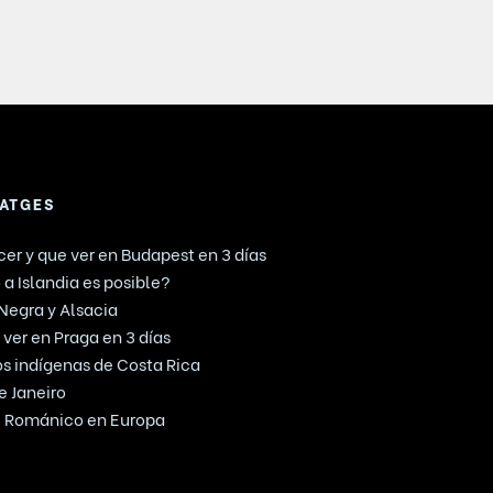
IATGES
er y que ver en Budapest en 3 días
 a Islandia es posible?
 Negra y Alsacia
ver en Praga en 3 días
mos indígenas de Costa Rica
e Janeiro
te Románico en Europa