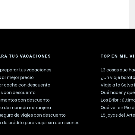
ARA TUS VACACIONES
TOP EN MIL V
preparar tus vacaciones
13 cosas que hac
 al mejor precio
¿Un viaje barato
ar coche con descuento
Viaje a la Selva
es con descuento
Qué hacer y qué 
amentos con descuento
Los Bribri: últi
o de moneda extranjera
Qué ver en Río d
seguro de viajes con descuento
15 joyas del Ar
a de crédito para viajar sin comisiones