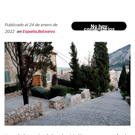
Publicado el 24 de enero de
No hay
comentarios
2022
en
España
,
Baleares