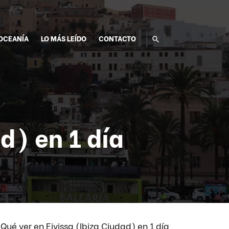
OCEANÍA
LO MÁS LEÍDO
CONTACTO
d) en 1 día
/
Qué ver en Eivissa (Ibiza Ciudad) en 1 día